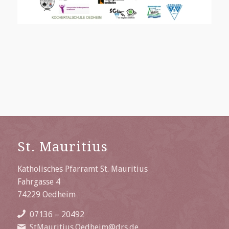
St. Mauritius
Katholisches Pfarramt St. Mauritius
Fahrgasse 4
74229 Oedheim
07136 – 20492
StMauritius.Oedheim@drs.de