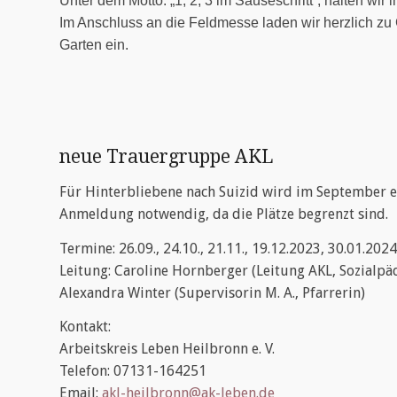
Unter dem Motto: „1, 2, 3 im Sauseschritt“, halten wir 
Im Anschluss an die Feldmesse laden wir herzlich zu
Garten ein.
neue Trauergruppe AKL
Für Hinterbliebene nach Suizid wird im September ei
Anmeldung notwendig, da die Plätze begrenzt sind.
Termine: 26.09., 24.10., 21.11., 19.12.2023, 30.01.2024
Leitung: Caroline Hornberger (Leitung AKL, Sozialpä
Alexandra Winter (Supervisorin M. A., Pfarrerin)
Kontakt:
Arbeitskreis Leben Heilbronn e. V.
Telefon: 07131-164251
Email:
akl-heilbronn@ak-leben.de