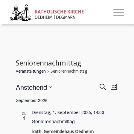
Seniorennachmittag
Veranstaltungen
Seniorennachmittag
Veranstaltungen
Veransta
Verans
Anstehend
Suche
Liste
Ansich
Suche
Datum
Naviga
September 2026
und
wählen.
Ansichte
Dienstag, 1. September 2026, 14:00
DI.
1
Navigati
Seniorennachmittag
kath. Gemeindehaus Oedheim