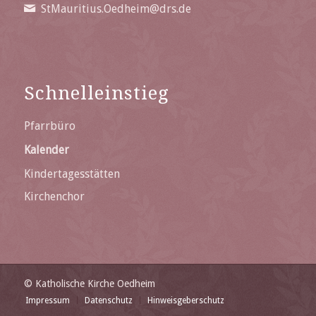
StMauritius.Oedheim@drs.de
Schnelleinstieg
Pfarrbüro
Kalender
Kindertagesstätten
Kirchenchor
© Katholische Kirche Oedheim
Impressum
Datenschutz
Hinweisgeberschutz