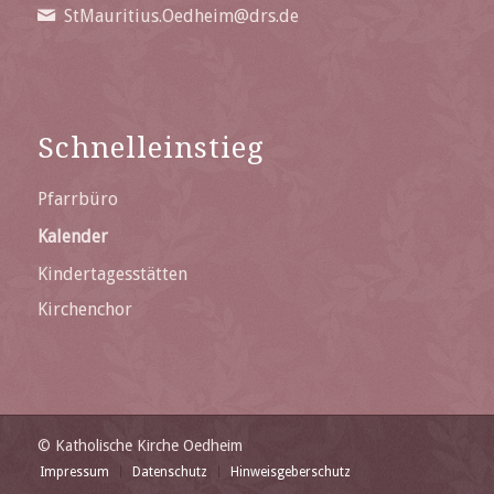
StMauritius.Oedheim@drs.de
Schnelleinstieg
Pfarrbüro
Kalender
Kindertagesstätten
Kirchenchor
© Katholische Kirche Oedheim
Impressum
Datenschutz
Hinweisgeberschutz